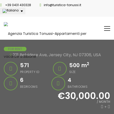
+39 0431 430328
info@turistica-tonussi.it
FOR RENT
221 Belvidere Ave, Jersey City, NJ 07306, USA
2
571
500
m
PROPERTY ID
SIZE
6
4
BEDROOMS
BATHROOMS
€30,000.00
/ MONTH